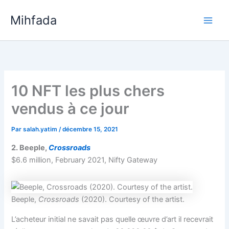
Aller
Mihfada
au
Main
contenu
Men
10 NFT les plus chers
vendus à ce jour
Par
salah.yatim
/
décembre 15, 2021
2. Beeple,
Crossroads
$6.6 million, February 2021, Nifty Gateway
Beeple,
Crossroads
(2020). Courtesy of the artist.
L’acheteur initial ne savait pas quelle œuvre d’art il recevrait