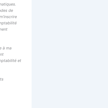
matiques.
ades de
m’inscrire
ptabilité
ement
ée à ma
ent
ptabilité et
ts