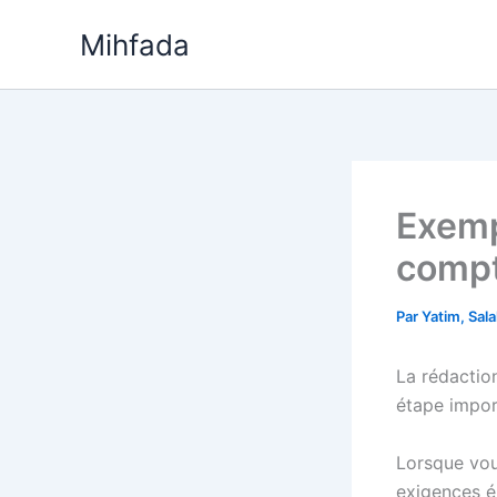
Aller
Mihfada
au
contenu
Exemp
compt
Par
Yatim, Sal
La rédactio
étape impor
Lorsque vous
exigences én