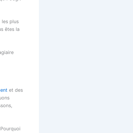
 les plus
s êtes la
agiaire
ment
et des
quons
ssons,
: Pourquoi