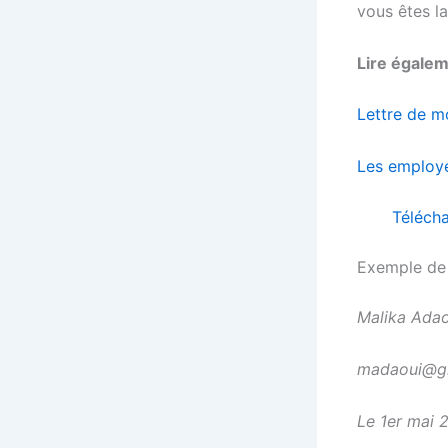
vous êtes l
Lire égalem
Lettre de mo
Les employeu
Télécha
Exemple de 
Malika Adao
madaoui@g
Le 1er mai 