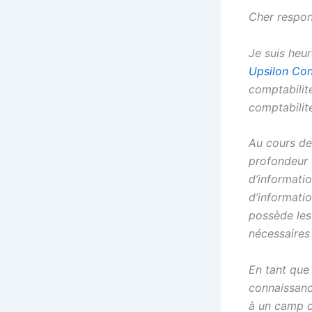
Cher respon
Je suis heu
Upsilon Con
comptabilité
comptabilit
Au cours de
profondeur u
d’informatio
d’informatio
possède les
nécessaires 
En tant que 
connaissance
à un camp d