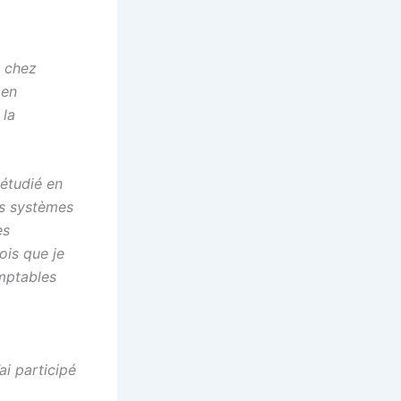
é chez
 en
 la
 étudié en
les systèmes
es
ois que je
mptables
ai participé