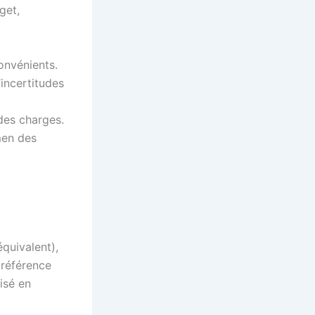
get,
onvénients.
incertitudes
 des charges.
men des
quivalent),
préférence
isé en