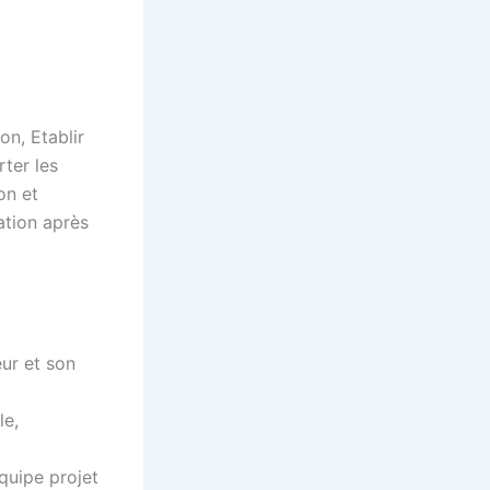
n, Etablir
rter les
on et
tion après
eur et son
le,
équipe projet