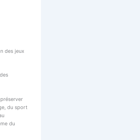
n des jeux
 des
 préserver
ge, du sport
au
même du