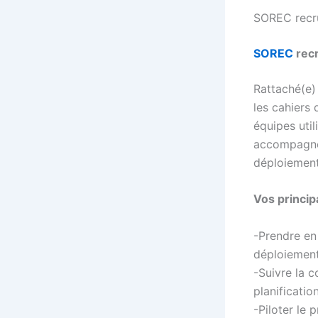
SOREC recr
SOREC
recr
Rattaché(e)
les cahiers 
équipes util
accompagnem
déploiement
Vos princip
-Prendre en 
déploiement
-Suivre la c
planificatio
-Piloter le 