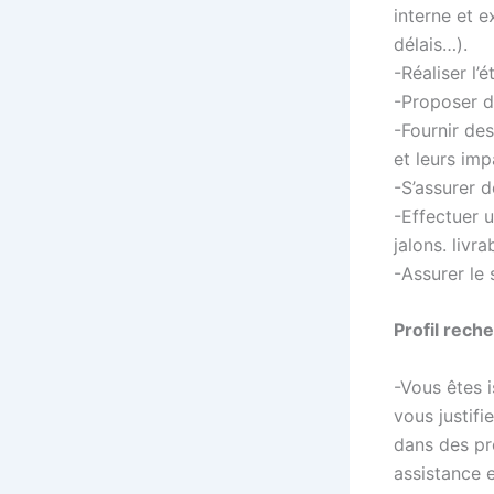
interne et e
délais…).
-Réaliser l’
-Proposer d
-Fournir de
et leurs imp
-S’assurer d
-Effectuer u
jalons. livr
-Assurer le 
Profil rech
-Vous êtes 
vous justif
dans des pr
assistance 