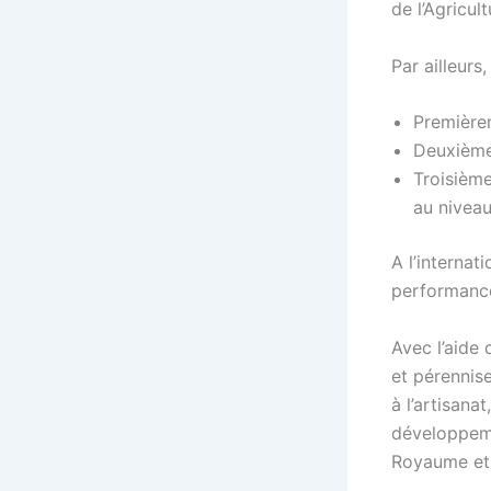
de l’Agricul
Par ailleurs
Premièrem
Deuxièmem
Troisième
au niveau
A l’internat
performanc
Avec l’aide
et pérennis
à l’artisan
développemen
Royaume et 