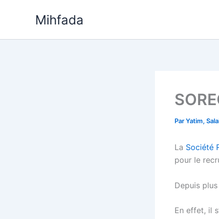
Aller
Mihfada
au
contenu
SOREC
Par
Yatim, Sal
La
Société 
pour le rec
Depuis plus
En effet, il