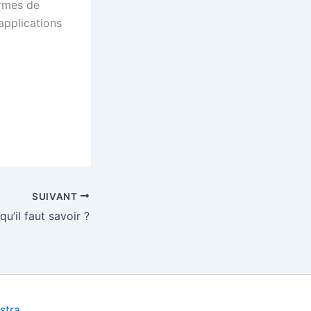
rmes de
applications
SUIVANT
u’il faut savoir ?
stra