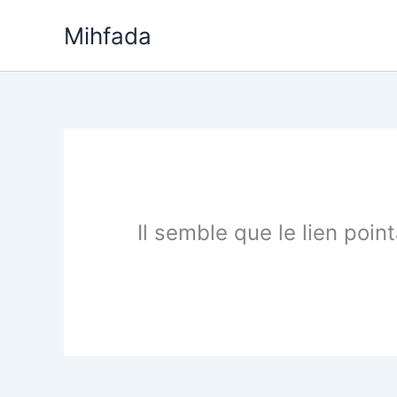
Aller
Mihfada
au
contenu
Il semble que le lien poin