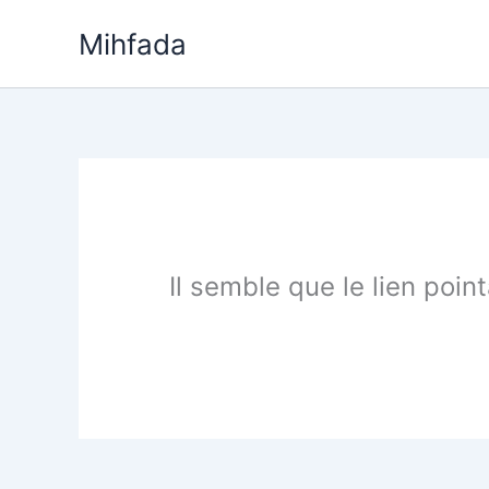
Aller
Mihfada
au
contenu
Il semble que le lien poin