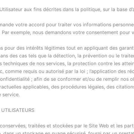
Utilisateur aux fins décrites dans la politique, sur la base 
nde votre accord pour traiter vos informations personnelles
t. Par exemple, nous demandons votre consentement pour vo
s pour des intérêts légitimes tout en appliquant des garant
ans des cas tels que la détection, la prévention ou le traite
 techniques de nos services, la protection contre les attein
c, comme requis ou autorisé par la loi ; l’application des réc
onfidentialité ; afin de se conformer et/ou de remplir nos o
tractuelles applicables, des procédures légales, des citat
 service.
 UTILISATEURS
 conservées, traitées et stockées par le Site Web et les par
e, dans un stockage en nuage sécurisé, fourni par un prestat