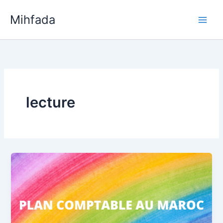
Aller
Mihfada
au
Main
contenu
Men
lecture