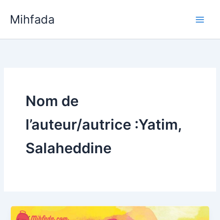
Aller
Mihfada
au
Main
contenu
Men
Nom de
l’auteur/autrice :Yatim,
Salaheddine