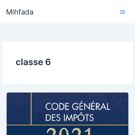
Aller
Mihfada
au
Main
contenu
Men
classe 6