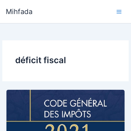
Aller
Mihfada
au
Main
contenu
Men
déficit fiscal