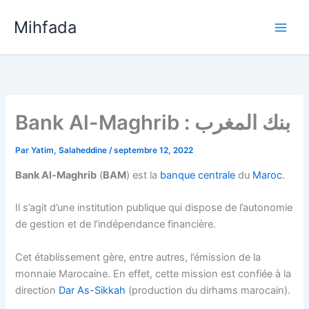
Aller
Mihfada
au
Main
contenu
Men
Bank Al-Maghrib : بنك المغرب
Par
Yatim, Salaheddine
/
septembre 12, 2022
Bank Al-Maghrib
(
BAM
) est la
banque centrale
du
Maroc
.
Il s’agit d’une institution publique qui dispose de l’autonomie
de gestion et de l’indépendance financière.
Cet établissement gère, entre autres, l’émission de la
monnaie Marocaine. En effet, cette mission est confiée à la
direction
Dar As-Sikkah
(production du dirhams marocain).