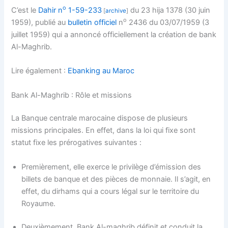
o
C’est le
Dahir n
1-59-233
du 23 hija 1378 (30 juin
[
archive
]
o
1959), publié au
bulletin officiel
n
2436 du 03/07/1959 (3
juillet 1959) qui a annoncé officiellement la création de bank
Al-Maghrib.
Lire également :
Ebanking au Maroc
Bank Al-Maghrib : Rôle et missions
La Banque centrale marocaine dispose de plusieurs
missions principales. En effet, dans la loi qui fixe sont
statut fixe les prérogatives suivantes :
Premièrement, elle exerce le privilège d’émission des
billets de banque et des pièces de monnaie. Il s’agit, en
effet, du dirhams qui a cours légal sur le territoire du
Royaume.
Deuxièmement, Bank Al-maghrib définit et conduit la