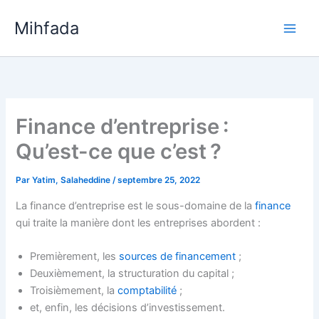
Aller
Mihfada
au
Main
contenu
Men
Finance d’entreprise :
Qu’est-ce que c’est ?
Par
Yatim, Salaheddine
/
septembre 25, 2022
La finance d’entreprise est le sous-domaine de la
finance
qui traite la manière dont les entreprises abordent :
Premièrement, les
sources de financement
;
Deuxièmement, la structuration du capital ;
Troisièmement, la
comptabilité
;
et, enfin, les décisions d’investissement.