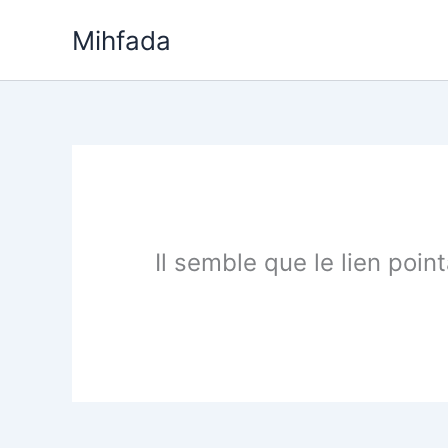
Aller
Mihfada
au
contenu
Il semble que le lien poin