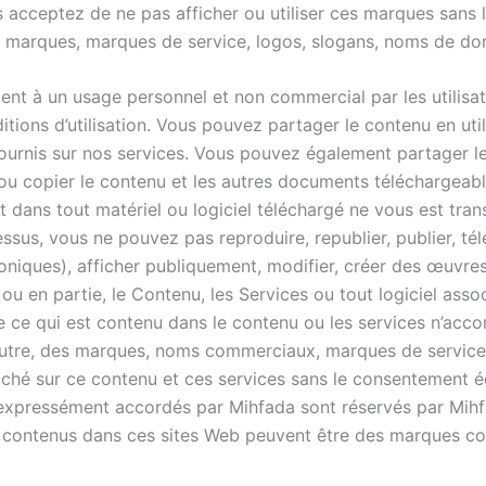
acceptez de ne pas afficher ou utiliser ces marques sans l
es marques, marques de service, logos, slogans, noms de d
nt à un usage personnel et non commercial par les utilisat
tions d’utilisation. Vous pouvez partager le contenu en util
ournis sur nos services. Vous pouvez également partager le 
ou copier le contenu et les autres documents téléchargeabl
t dans tout matériel ou logiciel téléchargé ne vous est tran
ssus, vous ne pouvez pas reproduire, republier, publier, tél
niques), afficher publiquement, modifier, créer des œuvres 
ou en partie, le Contenu, les Services ou tout logiciel ass
de ce qui est contenu dans le contenu ou les services n’acc
ou autre, des marques, noms commerciaux, marques de servic
ffiché sur ce contenu et ces services sans le consentement 
as expressément accordés par Mihfada sont réservés par Mi
s contenus dans ces sites Web peuvent être des marques c