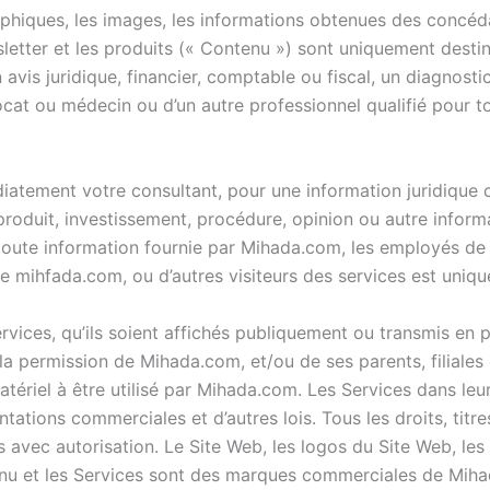
raphiques, les images, les informations obtenues des concé
sletter et les produits (« Contenu ») sont uniquement destin
 avis juridique, financier, comptable ou fiscal, un diagnost
cat ou médecin ou d’un autre professionnel qualifié pour to
atement votre consultant, pour une information juridique 
oduit, investissement, procédure, opinion ou autre informa
 toute information fournie par Mihada.com, les employés d
 de mihfada.com, ou d’autres visiteurs des services est uniq
ervices, qu’ils soient affichés publiquement ou transmis en p
 la permission de Mihada.com, et/ou de ses parents, filiales e
atériel à être utilisé par Mihada.com. Les Services dans le
ations commerciales et d’autres lois. Tous les droits, titre
avec autorisation. Le Site Web, les logos du Site Web, les 
u et les Services sont des marques commerciales de Mihada