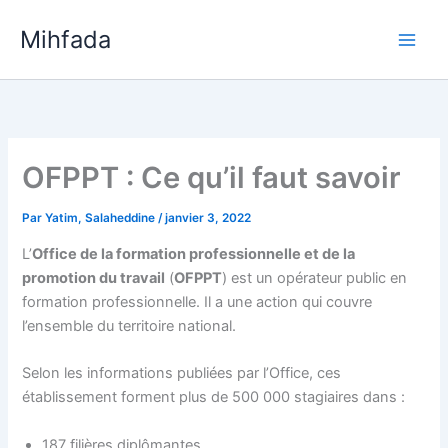
Aller
Mihfada
au
Main
contenu
Men
OFPPT : Ce qu’il faut savoir
Par
Yatim, Salaheddine
/
janvier 3, 2022
L’
Office de la formation professionnelle et de la
promotion du travail
(
OFPPT
) est un opérateur public en
formation professionnelle. Il a une action qui couvre
l’ensemble du territoire national.
Selon les informations publiées par l’Office, ces
établissement forment plus de 500 000 stagiaires dans :
187 filières diplômantes