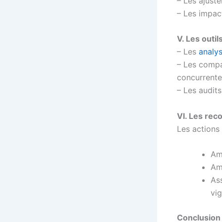
– Les ajust
– Les impact
V. Les outil
– Les
analys
– Les compa
concurrente
– Les audit
VI. Les re
Les actions 
Amé
Amé
As
vi
Conclusion