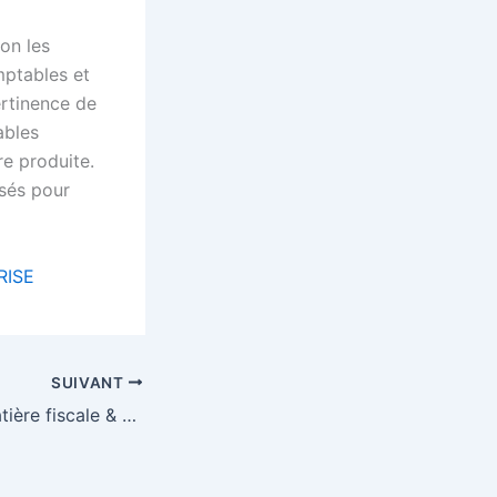
lon les
mptables et
pertinence de
ables
re produite.
ysés pour
RISE
SUIVANT
Conformité en matière fiscale & procédures de CI