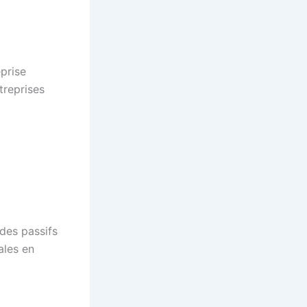
eprise
treprises
 des passifs
ales en