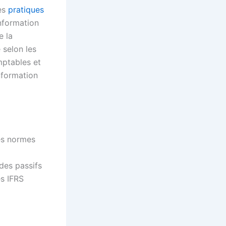
es
pratiques
information
e la
 selon les
mptables et
information
les normes
 des passifs
es IFRS