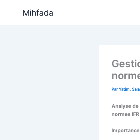
Aller
Mihfada
au
contenu
Gestio
norme
Par
Yatim, Sal
Analyse de 
normes IFR
Importance