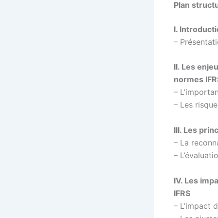
Plan struct
I. Introduct
– Présentati
II. Les enje
normes IFR
– L’importa
– Les risqu
III. Les pr
– La reconn
– L’évaluati
IV. Les imp
IFRS
– L’impact 