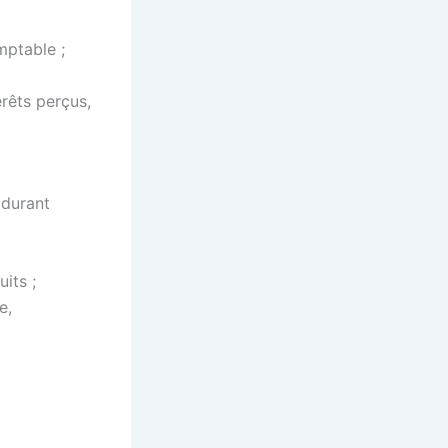
mptable ;
érêts perçus,
 durant
its ;
e,