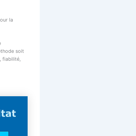
our la
e
éthode soit
fiabilité,