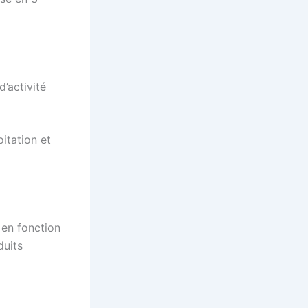
’activité
oitation et
n en fonction
duits