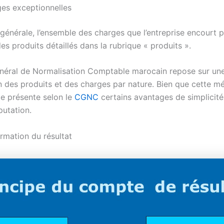
ges exceptionnelles
générale, l’ensemble des charges que l’entreprise encourt p
des produits détaillés dans la rubrique « produits ».
éral de Normalisation Comptable marocain repose sur un
n des produits et des charges par nature. Bien que cette m
lle présente selon le
CGNC
certains avantages de simplicité, 
putation.
ormation du résultat