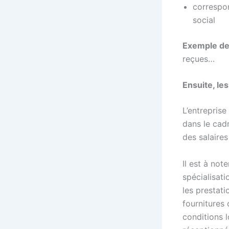
correspon
social
Exemple de 
reçues…
Ensuite, le
L’entreprise
dans le cadr
des salaire
Il est à not
spécialisati
les prestati
fournitures 
conditions l