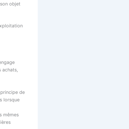
 son objet
xploitation
 engage
s achats,
 principe de
is lorsque
les mêmes
ières