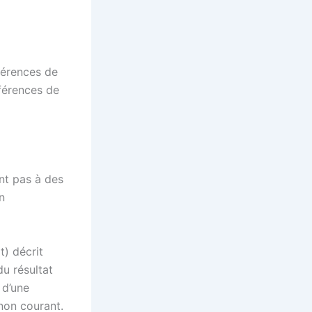
fférences de
fférences de
ent pas à des
n
t) décrit
du résultat
 d’une
non courant.