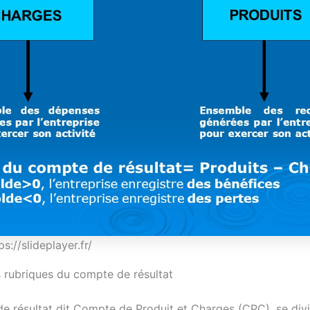
s://slideplayer.fr/
 rubriques du compte de résultat
e résultat dit Compte de Produit et Charges (CPC), se div