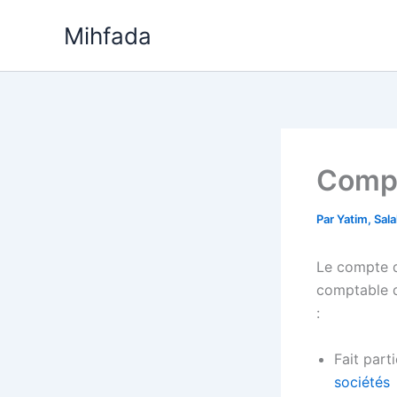
Aller
Mihfada
au
contenu
Compt
Par
Yatim, Sal
Le compte d
comptable q
:
Fait parti
sociétés