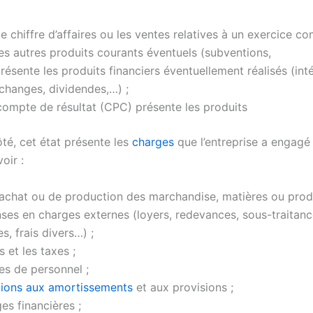
le chiffre d’affaires ou les ventes relatives à un exercice co
les autres produits courants éventuels (subventions,
 présente les produits financiers éventuellement réalisés (int
changes, dividendes,…) ;
 compte de résultat (CPC) présente les produits
ôté, cet état présente les
charges
que l’entreprise a engagé
oir :
’achat ou de production des marchandise, matières ou produ
ses en charges externes (loyers, redevances, sous-traitanc
s, frais divers…) ;
s et les taxes ;
es de personnel ;
tions aux amortissements
et aux provisions ;
es financières ;