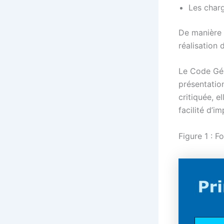
Les char
De manière 
réalisation 
Le Code Gén
présentatio
critiquée, e
facilité d’im
Figure 1 : F