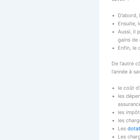
D’abord, 
Ensuite, 
Aussi, il
gains de 
Enfin, le
De l’autre c
l’année à sav
le coût d
les dépen
assurance
les impôt
les charg
Les
dota
Les charg