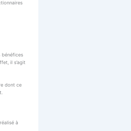
ctionnaires
s bénéfices
et, il s’agit
re dont ce
t.
réalisé à