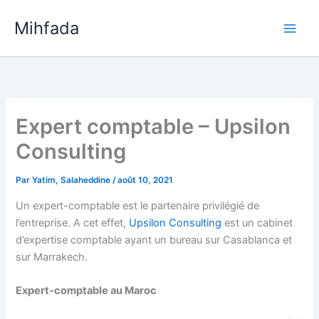
Aller
Mihfada
au
Main
contenu
Men
Expert comptable – Upsilon
Consulting
Par
Yatim, Salaheddine
/
août 10, 2021
Un expert-comptable est le partenaire privilégié de
l’entreprise. A cet effet,
Upsilon Consulting
est un cabinet
d’expertise comptable ayant un bureau sur Casablanca et
sur Marrakech.
Expert-comptable au Maroc