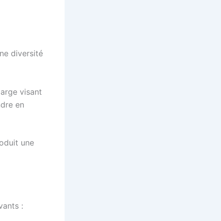
ne diversité
large visant
ndre en
oduit une
vants :