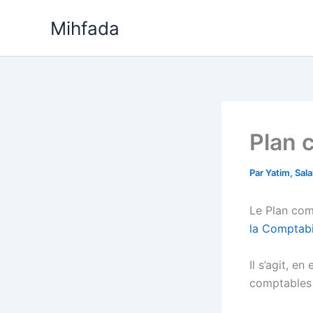
Aller
Mihfada
au
contenu
Plan 
Par
Yatim, Sal
Le Plan com
la Comptabi
Il s’agit, e
comptables 