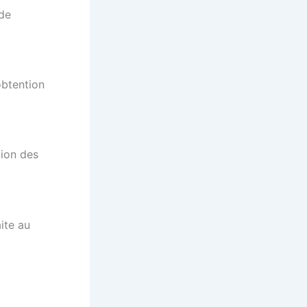
 de
obtention
tion des
ite au