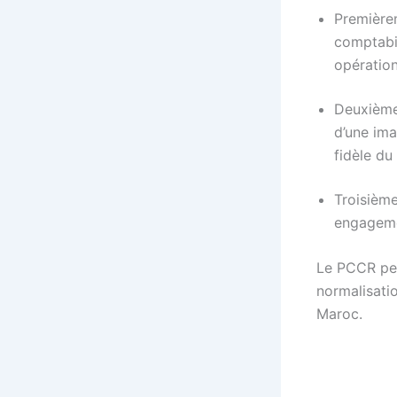
Premièrem
comptabi
opérations
Deuxièmem
d’une im
fidèle du
Troisième
engagemen
Le PCCR per
normalisati
Maroc.