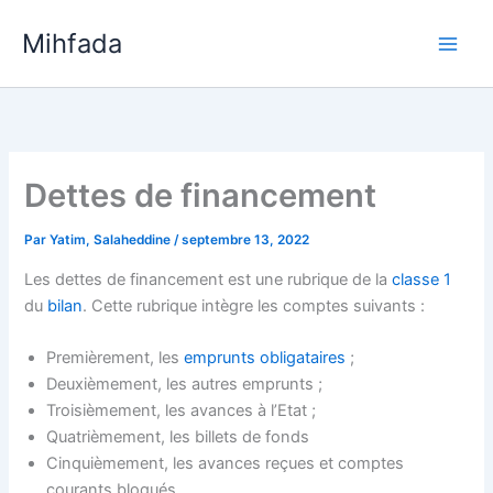
Aller
Mihfada
au
Main
contenu
Men
Dettes de financement
Par
Yatim, Salaheddine
/
septembre 13, 2022
Les dettes de financement est une rubrique de la
classe 1
du
bilan
. Cette rubrique intègre les comptes suivants :
Premièrement, les
emprunts obligataires
;
Deuxièmement, les autres emprunts ;
Troisièmement, les avances à l’Etat ;
Quatrièmement, les billets de fonds
Cinquièmement, les avances reçues et comptes
courants bloqués