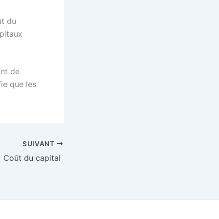
ût du
apitaux
unt de
fie que les
SUIVANT
Coût du capital