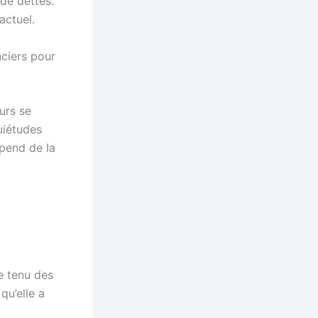
 de dettes.
actuel.
nciers pour
urs se
uiétudes
épend de la
e tenu des
qu’elle a