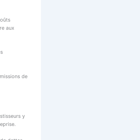
coûts
re aux
es
émissions de
stisseurs y
treprise.