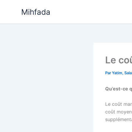
Aller
Mihfada
au
contenu
Le co
Par
Yatim, Sal
Qu’est-ce q
Le coût mar
coût moyen 
supplémenta