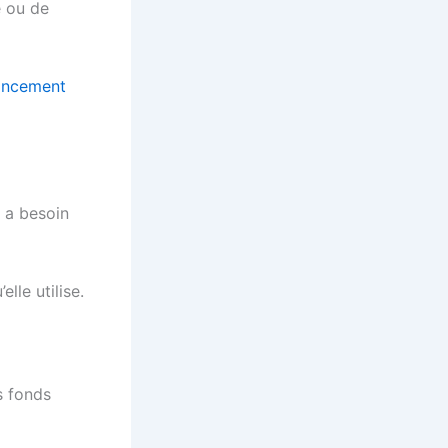
e ou de
nancement
e a besoin
lle utilise.
s fonds