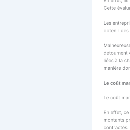
En effet, i
Cette évalua
Les entrepr
obtenir des
Malheureuse
détournent d
liées à la c
manière don
Le coût mar
Le coût mar
En effet, c
montants pr
contractés