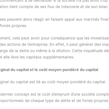
ls commencent à se demander si la société n’a pas émis trop
tion tient compte de ses flux de trésorerie et de son bilan 
ises peuvent alors réagir en faisant appel aux marchés fina
 fonds propres.
ment, cela peut avoir pour conséquence que les investisse
es actions de l’entreprise. En effet, il peut générer des inq
harge de la dette ou même à la dilution. Cette inquiétude d
t elle lève les capitaux supplémentaires.
ginal du capital et le coût moyen pondéré du capital
ginal du capital est lié au coût moyen pondéré du capital.
e dernier concept est le coût d’emprunt d’une société compt
oportionnels de chaque type de dette et de fonds propres 
.