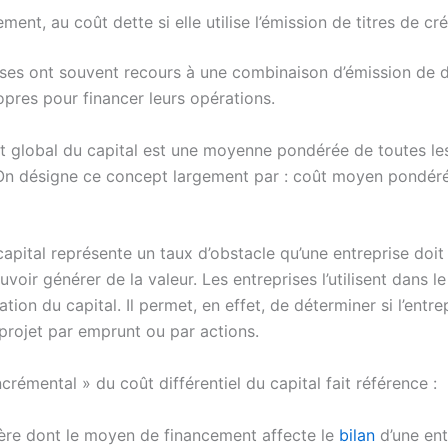
ent, au coût dette si elle utilise l’émission de titres de c
ises ont souvent recours à une combinaison d’émission de d
opres pour financer leurs opérations.
oût global du capital est une moyenne pondérée de toutes le
 On désigne ce concept largement par : coût moyen pondéré
capital représente un taux d’obstacle qu’une entreprise doi
voir générer de la valeur. Les entreprises l’utilisent dans l
tion du capital. Il permet, en effet, de déterminer si l’entre
 projet par emprunt ou par actions.
ncrémental » du coût différentiel du capital fait référence :
ère dont le moyen de financement affecte le
bilan
d’une ent