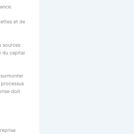
réance.
ettes et de
s sources
 du capital
t surmonter
e processus
prise doit
reprise