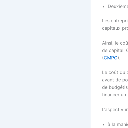
Deuxièmem
Les entrepr
capitaux pr
Ainsi, le c
de capital.
(
CMPC
).
Le coût du 
avant de pou
de budgétisa
financer un
L’aspect « i
à la mani