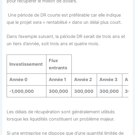
pour récupérer le million de dollars.
Une période de DR courte est préférable car elle indique
que le projet sera « rentabilisé » dans un délai plus court.
Dans l’exemple suivant, la période DR serait de trois ans et
un tiers d’année, soit trois ans et quatre mois.
Flux
Investissement
entrants
Année 0
Année 1
Année 2
Année 3
Ann
-1,000,000
300,000
300,000
300,000
300
Les délais de récupération sont généralement utilisés
lorsque les liquidités constituent un problème majeur.
Si une entreprise ne dispose que d’une quantité limitée de