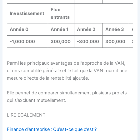
Flux
Investissement
entrants
Année 0
Année 1
Année 2
Année 3
Ann
-1,000,000
300,000
-300,000
300,000
30
Parmi les principaux avantages de l’approche de la VAN,
citons son utilité générale et le fait que la VAN fournit une
mesure directe de la rentabilité ajoutée.
Elle permet de comparer simultanément plusieurs projets
qui s’excluent mutuellement.
LIRE EGALEMENT
Finance d’entreprise : Qu’est-ce que c’est ?