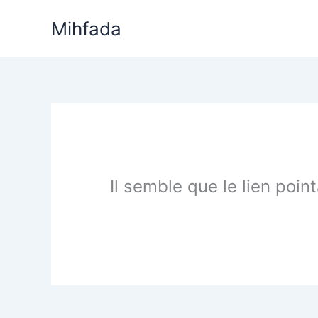
Aller
Mihfada
au
contenu
Il semble que le lien poin