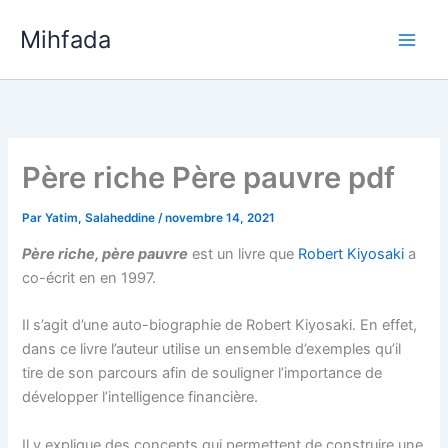
Aller
Mihfada
au
Main
contenu
Men
Père riche Père pauvre pdf
Par
Yatim, Salaheddine
/
novembre 14, 2021
Père riche, père pauvre
est un livre que
Robert Kiyosaki
a
co-écrit en en 1997.
Il s’agit d’une auto-biographie de Robert Kiyosaki. En effet,
dans ce livre l’auteur utilise un ensemble d’exemples qu’il
tire de son parcours afin de souligner l’importance de
développer l’intelligence financière.
Il y explique des concepts qui permettent de construire une