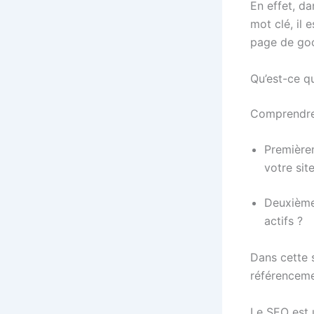
En effet, da
mot clé, il 
page de goo
Qu’est-ce q
Comprendre 
Premièrem
votre sit
Deuxièmem
actifs ?
Dans cette 
référenceme
Le SEO est 