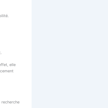
lité.
.
fet, elle
ncement
e recherche