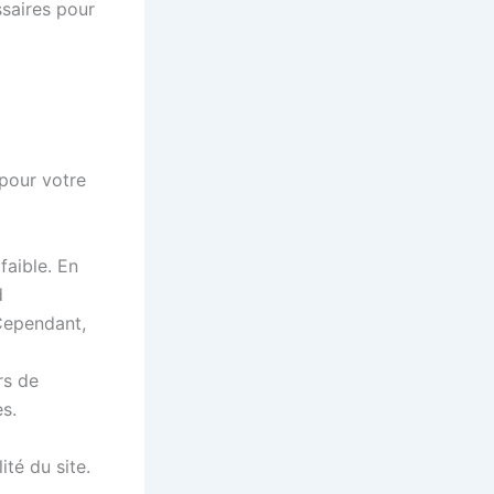
saires pour
 pour votre
faible. En
d
Cependant,
rs de
s.
té du site.