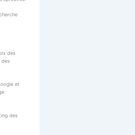
echerche
oix des
s des
Google et
ge
ting des