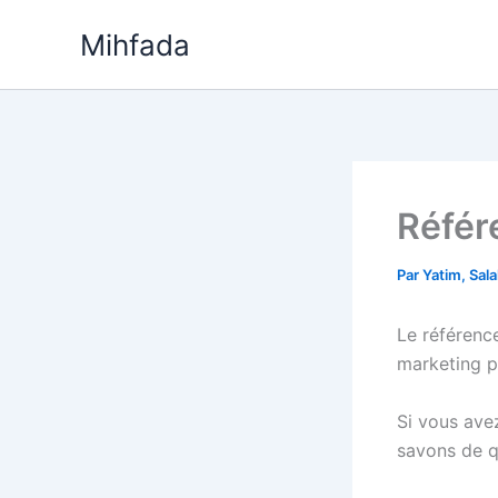
Aller
Mihfada
au
contenu
Référ
Par
Yatim, Sal
Le référenc
marketing po
Si vous ave
savons de q