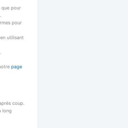
i que pour
.
ermes pour
n utilisant
.
notre
page
après coup.
à long