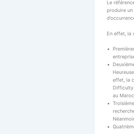
Le référenc
produire un
d’occurrenc
En effet, la
Premièrem
entrepris
Deuxièmem
Heureusem
effet, la
Difficult
au Maroc,
Troisièm
recherche
Néanmoins
Quatrième