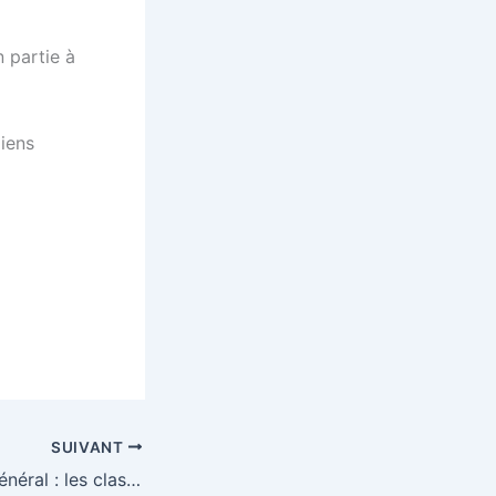
 partie à
liens
SUIVANT
Plan comptable général : les classes