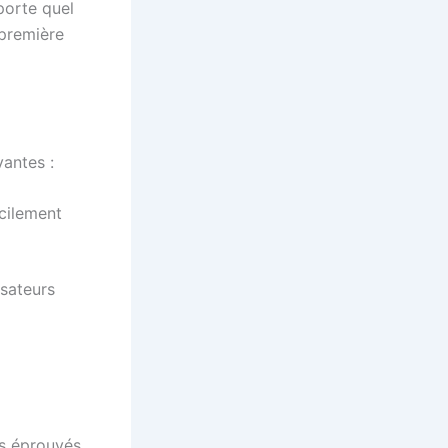
mporte quel
 première
antes :
cilement
isateurs
s éprouvés.