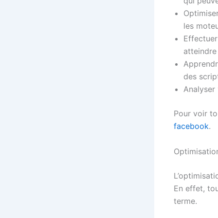
qui peuve
Optimiser
les moteu
Effectuer
atteindre
Apprendre
des scrip
Analyser 
Pour voir t
facebook
.
Optimisatio
L’optimisat
En effet, t
terme.