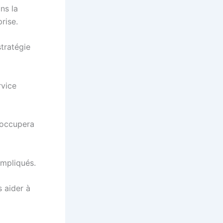
ns la
rise.
stratégie
rvice
’occupera
impliqués.
s aider à