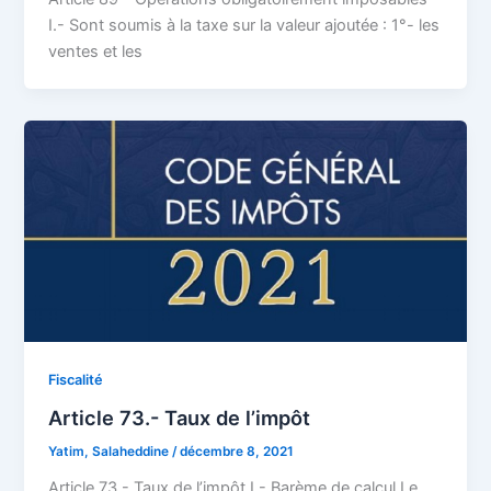
I.- Sont soumis à la taxe sur la valeur ajoutée : 1°- les
ventes et les
Fiscalité
Article 73.- Taux de l’impôt
Yatim, Salaheddine
/
décembre 8, 2021
Article 73.- Taux de l’impôt I.- Barème de calcul Le