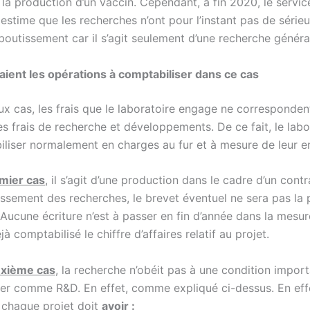
la production d’un vaccin. Cependant, à fin 2020, le servic
 estime que les recherches n’ont pour l’instant pas de série
boutissement car il s’agit seulement d’une recherche généra
aient les opérations à comptabiliser dans ce cas
ux cas, les frais que le laboratoire engage ne corresponden
es frais de recherche et développements. De ce fait, le labo
iliser normalement en charges au fur et à mesure de leur 
mier cas
, il s’agit d’une production dans le cadre d’un con
issement des recherches, le brevet éventuel ne sera pas la 
. Aucune écriture n’est à passer en fin d’année dans la mesur
jà comptabilisé le chiffre d’affaires relatif au projet.
uxième cas
, la recherche n’obéit pas à une condition impor
rer comme R&D. En effet, comme expliqué ci-dessus. En ef
 chaque projet doit
avoir :