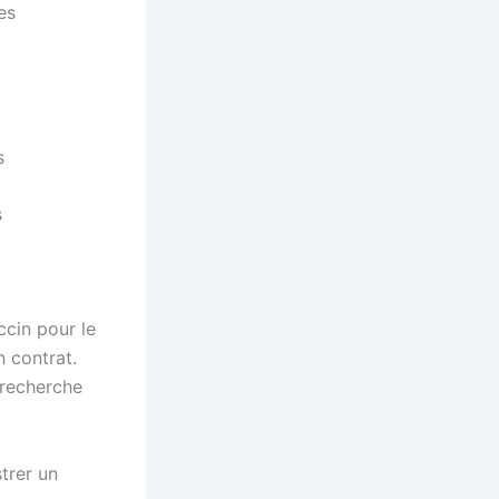
es
s
s
ccin pour le
 contrat.
a recherche
strer un