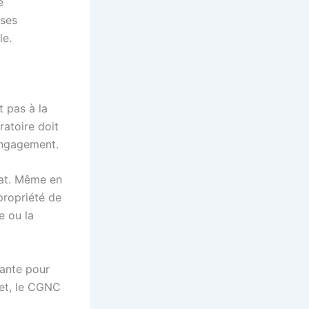
e
uses
le.
t pas à la
ratoire doit
engagement.
trat. Même en
propriété de
e ou la
tante pour
fet, le CGNC