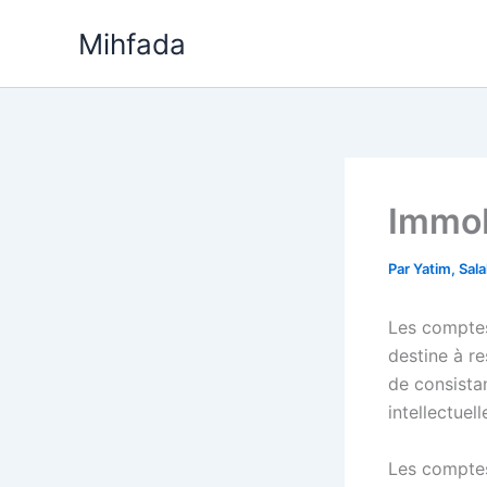
Aller
Mihfada
au
contenu
Immob
Par
Yatim, Sal
Les comptes 
destine à re
de consistan
intellectuell
Les comptes