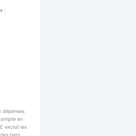
e :
x dépenses
e compte en
 exclut les
es tiers.