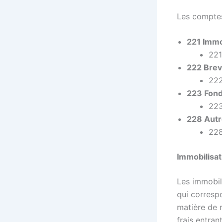
Les comptes
221 Immo
221
222 Breve
222
223 Fon
223
228 Autr
228
Immobilisa
Les immobil
qui correspo
matière de 
frais entra