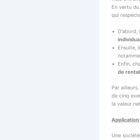
En vertu d
qui respecte
D’abord,
individua
Ensuite, 
notammen
Enfin, ch
de rentab
Par ailleur
de cinq exer
la valeur n
Application
Une société