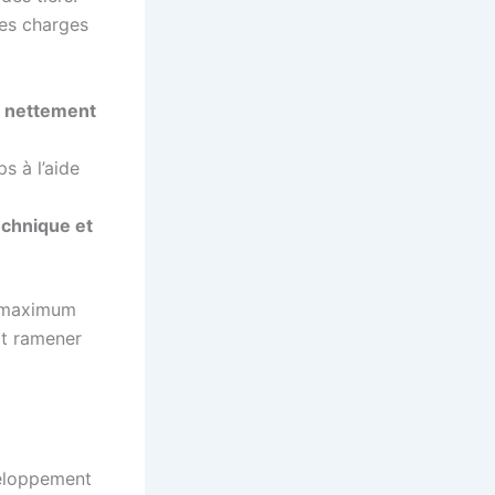
les charges
e nettement
s à l’aide
echnique et
un maximum
it ramener
veloppement