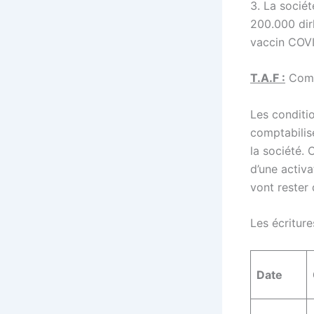
3. La socié
200.000 dir
vaccin COVI
T.A.F :
Compt
Les conditi
comptabilis
la société.
d’une activa
vont rester
Les écriture
Date