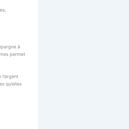
es,
 épargne à
ismes permet
 l’argent
es qu’elles