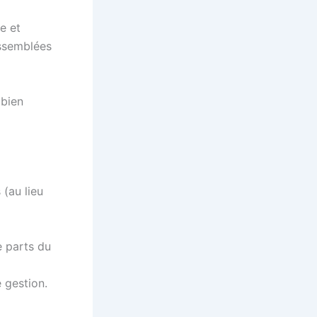
e et
assemblées
 bien
 (au lieu
e parts du
 gestion.