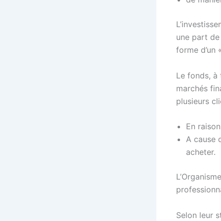
L’investisse
une part de
forme d’un «
Le fonds, à 
marchés fina
plusieurs cli
En raison 
A cause d
acheter.
L’Organisme
professionna
Selon leur s