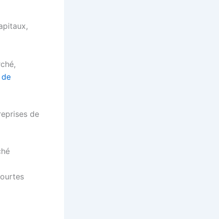
apitaux,
rché,
 de
reprises de
ché
courtes