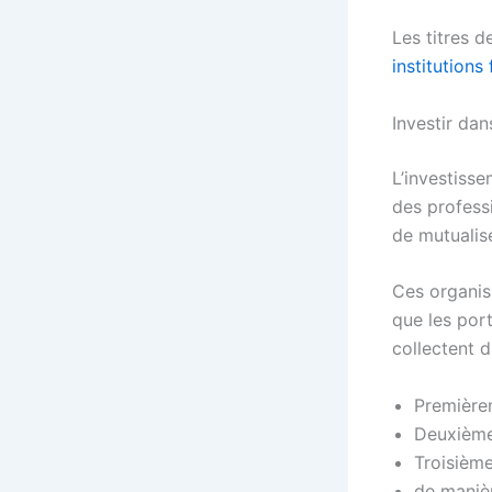
Les titres 
institutions
Investir d
L’investiss
des profess
de mutualise
Ces organis
que les port
collectent d
Premièrem
Deuxièm
Troisième
de manièr