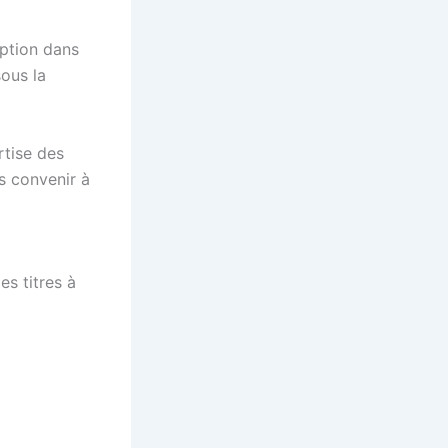
iption dans
sous la
rtise des
s convenir à
s titres à