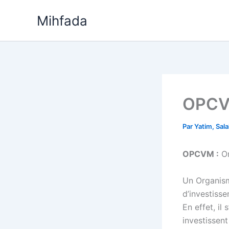
Aller
Mihfada
au
contenu
OPCVM
Par
Yatim, Sal
OPCVM :
Or
Un Organism
d’investiss
En effet, il
investissent