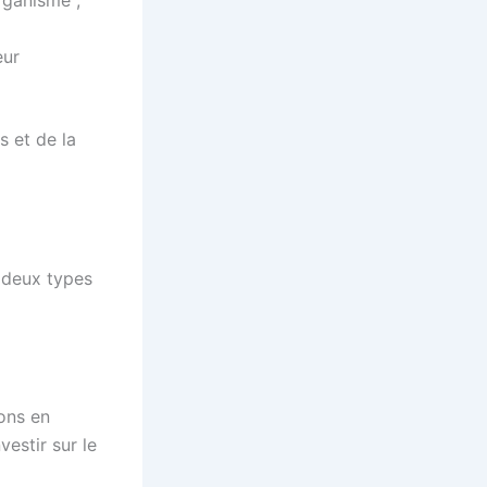
rganisme ;
eur
s et de la
 deux types
ons en
estir sur le