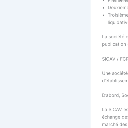
Premièrem
Deuxièmem
Troisième
liquidativ
La société 
publication 
SICAV / FC
Une société
d’établissem
D’abord, Soc
La SICAV es
échange des 
marché des 