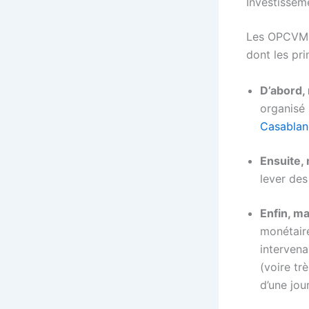
Investisse
Les OPCVM i
dont les pri
D’abord,
organisé 
Casablan
Ensuite, 
lever des
Enfin, m
monétair
intervena
(voire tr
d’une jou