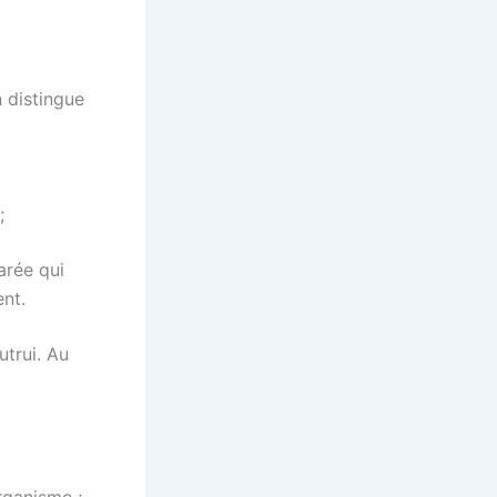
n distingue
;
arée qui
nt.
utrui. Au