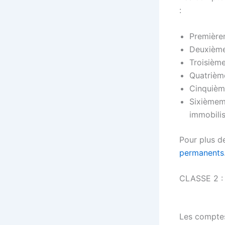
:
Première
Deuxième
Troisièm
Quatrième
Cinquième
Sixièmeme
immobilis
Pour plus de
permanents
CLASSE 2 : 
Les comptes 