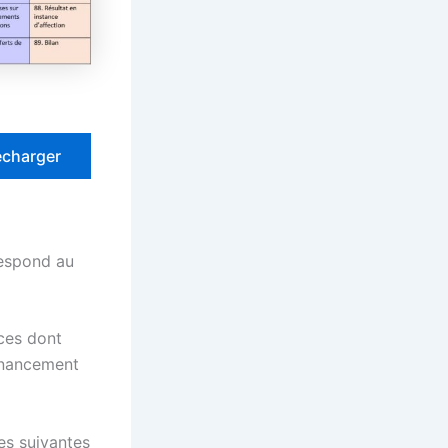
écharger
respond au
rces dont
financement
es suivantes