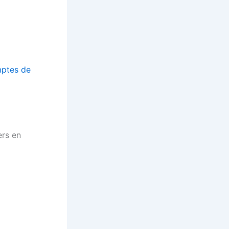
mptes de
ers en