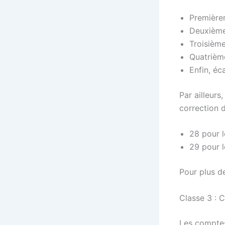
Premièrem
Deuxièmem
Troisième
Quatrième
Enfin, éc
Par ailleurs
correction d
28 pour 
29 pour l
Pour plus de
Classe 3 : C
Les comptes