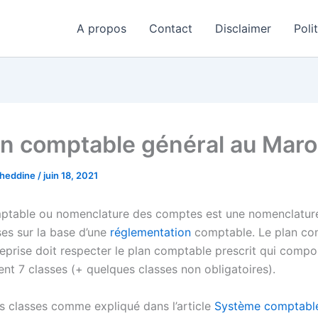
A propos
Contact
Disclaimer
Poli
an comptable général au Mar
aheddine
/
juin 18, 2021
ptable ou nomenclature des comptes est une nomenclature
ses sur la base d’une
réglementation
comptable. Le plan co
eprise doit respecter le plan comptable prescrit qui compo
ent 7 classes (+ quelques classes non obligatoires).
 classes comme expliqué dans l’article
Système comptable