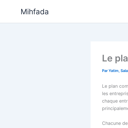
Aller
Mihfada
au
contenu
Le pl
Par
Yatim, Sal
Le plan com
les entrepri
chaque entr
principalem
Chacune des