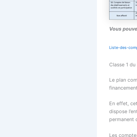
Vous pouvez
Liste-des-co
Classe 1 du
Le plan com
financemen
En effet, c
dispose l’e
permanent 
Les comptes