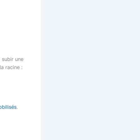
t subir une
a racine :
obilisés
.