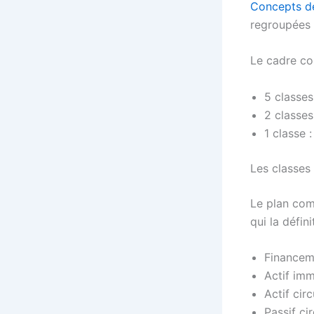
Concepts d
regroupées 
Le cadre com
5 classes
2 classes
1 classe 
Les classes
Le plan com
qui la défini
Financem
Actif imm
Actif circ
Passif ci