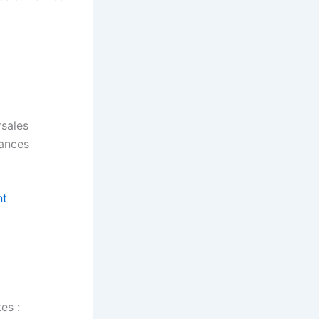
rsales
éances
nt
es :