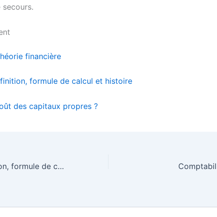
e secours.
ent
théorie financière
inition, formule de calcul et histoire
oût des capitaux propres ?
EBITDA : Définition, formule de calcul et histoire
Comptabil