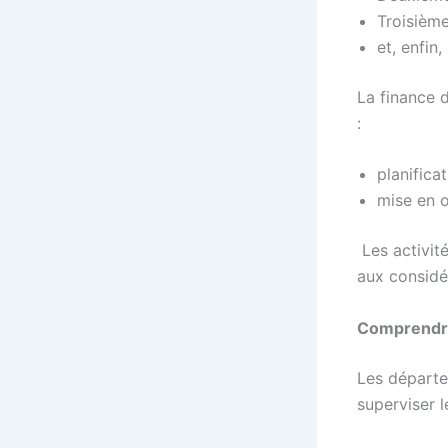
Troisièm
et, enfin
La finance d
:
planifica
mise en 
Les activit
aux considér
Comprendre 
Les départe
superviser l