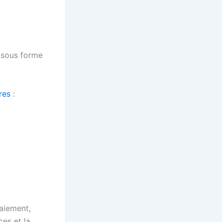
x sous forme
res
:
aiement,
ces et la