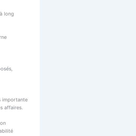
 à long
rne
posés,
us importante
es affaires.
ion
bilité