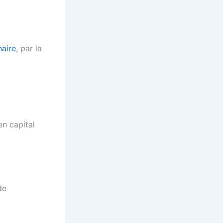
naire
, par la
en capital
de