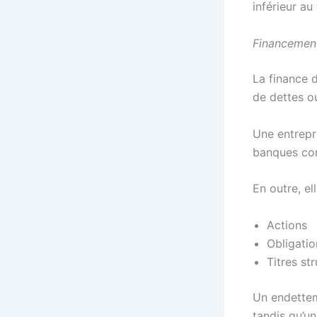
inférieur a
Financement
La finance 
de dettes o
Une entrepr
banques com
En outre, el
Actions
Obligatio
Titres st
Un endettem
tandis qu’un