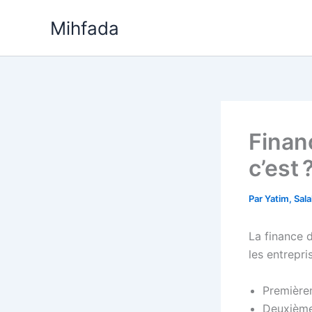
Aller
Mihfada
au
contenu
Finan
c’est 
Par
Yatim, Sal
La finance 
les entrepri
Première
Deuxièmem