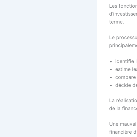
Les fonction
d’investisse
terme.
Le processu
principaleme
identifie
estime le
compare l
décide de
La réalisati
de la financ
Une mauvais
financière d