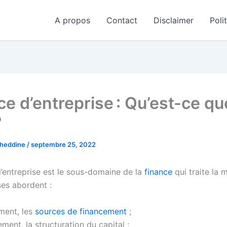
A propos
Contact
Disclaimer
Poli
ce d’entreprise : Qu’est-ce qu
?
aheddine
/
septembre 25, 2022
d’entreprise est le sous-domaine de la
finance
qui traite la 
ses abordent :
ment, les
sources de financement
;
ent, la structuration du capital ;