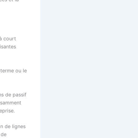
à court
fisantes
 terme ou le
ns de passif
fisamment
reprise.
n de lignes
 de