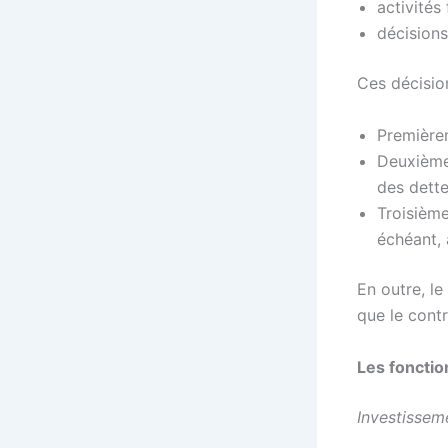
activités
décisions
Ces décisio
Premièrem
Deuxièmem
des dette
Troisième
échéant,
En outre, le
que le cont
Les fonctio
Investissem