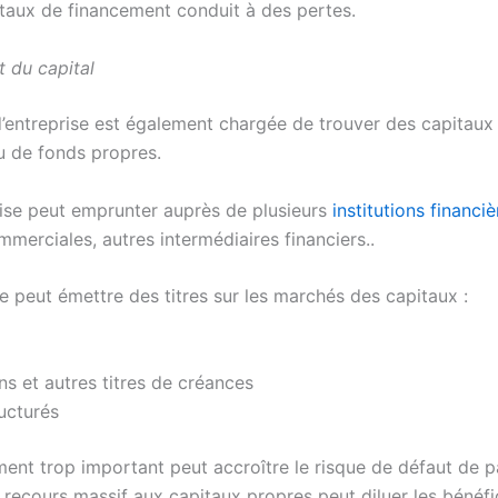
u taux de financement conduit à des pertes.
 du capital
d’entreprise est également chargée de trouver des capitau
u de fonds propres.
ise peut emprunter auprès de plusieurs
institutions financiè
merciales, autres intermédiaires financiers..
le peut émettre des titres sur les marchés des capitaux :
ns et autres titres de créances
ructurés
ent trop important peut accroître le risque de défaut de p
 recours massif aux capitaux propres peut diluer les bénéfi